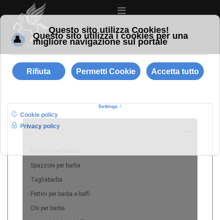
≡
Barba
10
Profumi per barbuti
Spazzole per barba
Tagliabarba
Pettini per barba e baffi
Olii per barba