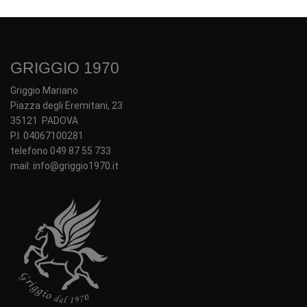
GRIGGIO 1970
Griggio Mariano
Piazza degli Eremitani, 23
35121 PADOVA
P.I. 04067100281
telefono 049 87 55 733
mail: info@griggio1970.it