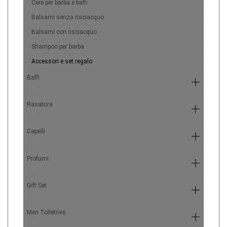
Cere per barba e baffi
Balsami senza risciacquo
Balsami con risciacquo
Shampoo per barba
Accessori e set regalo
Baffi
4
Rasatura
9
Capelli
7
Profumi
6
Gift Set
5
Men Toiletries
4