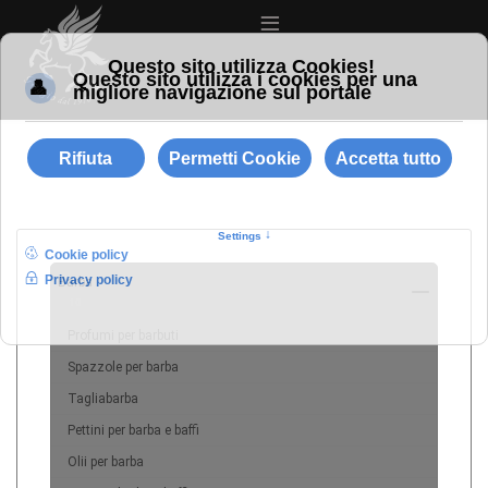
≡
Barba
10
Profumi per barbuti
Spazzole per barba
Tagliabarba
Pettini per barba e baffi
Olii per barba