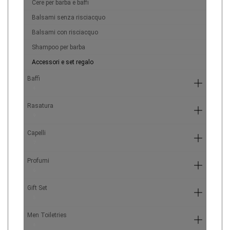
Cere per barba e baffi
Balsami senza risciacquo
Balsami con risciacquo
Shampoo per barba
Accessori e set regalo
Baffi
4
Rasatura
9
Capelli
7
Profumi
6
Gift Set
5
Men Toiletries
4