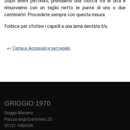
Dopo averli pettinati, prendiamo una ciocca tra le dita e
rimuoviamo con un taglio netto le punte di uno o due
centimetri. Procedete sempre con questa misura.
Forbice per sfoltire i capelli a una lama dentata 6½.
Torna a: Accessori e set regalo
GRIGGIO 1970
Griggio Mariano
Piazza degli Eremitani, 23
35121 PADOVA