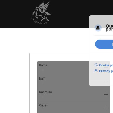
Barba
10
Baffi
4
Rasatura
9
Capelli
7