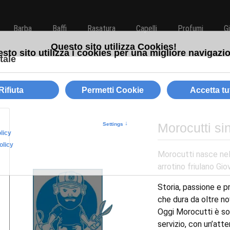
Barba
Baffi
Rasatura
Capelli
Profumi
G
Morocutti si
Morocutti nasce nel
arrotino friulano Gi
Storia, passione e p
che dura da oltre no
Oggi Morocutti è so
servizio, con un’att