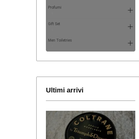
Profumi
6
Gift Set
5
Men Toiletries
4
Ultimi arrivi