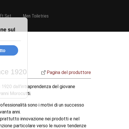
ift Set
Men Toiletries
nce 1920
Pagina del produttore
 1920 dall’intraprendenza del giovane
ovanni Morocutti.
rofessionalità sono i motivi di un successo
vanta anni.
prattutto innovazione nei prodotti e nel
enzione particolare verso le nuove tendenze