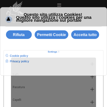
≡
Barba
10
Baffi
4
Rasatura
9
Capelli
7