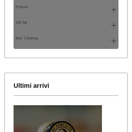
Profumi
6
Gift Set
5
Men Toiletries
4
Ultimi arrivi