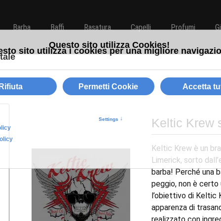
Barba
Baffi
Rasatura
Capelli
Profumi
G
Keltic Krew 
Keltic Krew è un bra
Limerick, sorto dall’
barba! Perché una bar
peggio, non è certo
l’obiettivo di Keltic 
apparenza di trasan
realizzato con ingred