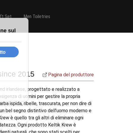
ift Set
Men Toiletries
since 2015
Pagina del produttore
nd irlandese, progettato e realizzato a
esigenza di uomini per gestire la propria
ba ispida, ribelle, trascurata, per non dire di
 un bel segno distintivo dell’uomo moderno e
Krew è quello tra gli altri di eliminare ogni
datezza. Ogni prodotto Keltik Krew è
ienti naturali, che sono stati scelti per