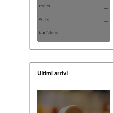
Profumi
6
Gift Set
5
Men Toiletries
4
Ultimi arrivi