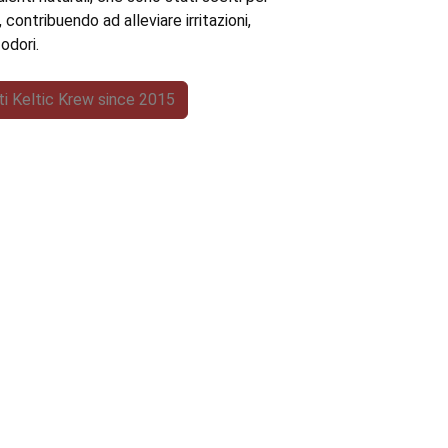
, contribuendo ad alleviare irritazioni,
odori.
tti Keltic Krew since 2015