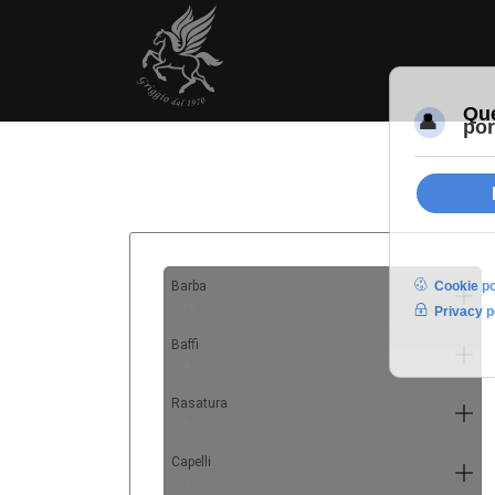
Barba
10
Baffi
4
Rasatura
9
Capelli
7